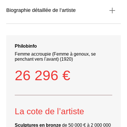
Biographie détaillée de l’artiste
**Biographie détaillée de l’artiste**
Philobinfo
Femme accroupie (Femme à genoux, se
penchant vers l'avant) (1920)
26 296 €
La cote de l’artiste
Sculptures en bronze
de 50 000 € à 2 000 000
**Œuvres célèbres**