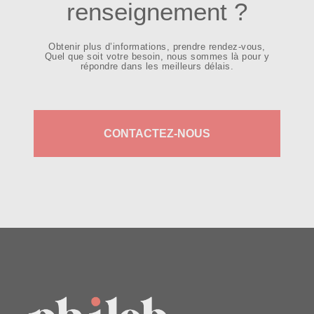
recherchées.
renseignement ?
Provenance
: Une histoire de propriété
prestigieuse peut augmenter la valeur.
Obtenir plus d’informations, prendre rendez-vous,
Quel que soit votre besoin, nous sommes là pour y
répondre dans les meilleurs délais.
CONTACTEZ-NOUS