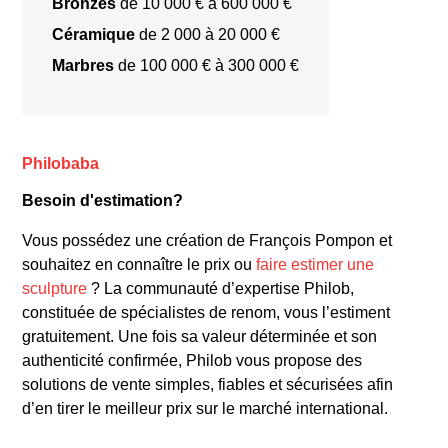
Bronzes
de 10 000 € à 600 000 €
Céramique
de 2 000 à 20 000 €
Marbres
de 100 000 € à 300 000 €
Philobaba
Ours Blanc (1922)
: Réalisée en marbre et
Besoin d'estimation?
en bronze, cette sculpture est exposée au
Musée d’Orsay à Paris. Sa simplicité et son
Vous possédez une création de François Pompon et
élégance incarnent parfaitement le style de
souhaitez en connaître le prix ou
faire estimer une
Pompon.
sculpture
? La communauté d’expertise Philob,
Panthère Noire (1925)
: Un bronze patiné
constituée de spécialistes de renom, vous l’estiment
noir, qui se distingue par ses lignes fluides et
gratuitement. Une fois sa valeur déterminée et son
authenticité confirmée, Philob vous propose des
épurées, visible au Musée des Beaux-Arts de
solutions de vente simples, fiables et sécurisées afin
Dijon.
d’en tirer le meilleur prix sur le marché international.
Pintade (1910-1912)
: Une petite sculpture
en bronze qui reflète l’intérêt de Pompon pour