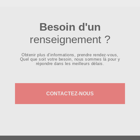
Besoin d'un
renseignement ?
Obtenir plus d’informations, prendre rendez-vous,
Quel que soit votre besoin, nous sommes là pour y
répondre dans les meilleurs délais.
Support
: Les toiles et les fresques urbaines
prélevées sont les plus recherchées.
CONTACTEZ-NOUS
Taille
: La dimension de l’œuvre peut
grandement influencer le prix, avec des
œuvres plus grandes généralement mieux
cotées.
Lieu d’origine
: Les œuvres créées sur des
murs emblématiques ou dans des lieux de