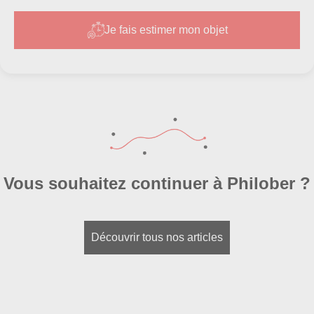
Je fais estimer mon objet
galeries
musées
Centre Georges
Pompidou
Musée d’Art Moderne de Paris
2011
Vous souhaitez continuer à Philober ?
Découvrir tous nos articles
Homme en blanc