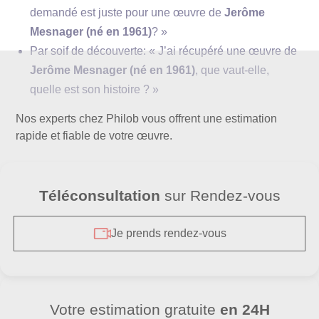
demandé est juste pour une œuvre de
Jerôme
Mesnager (né en 1961)
? »
Par soif de découverte: « J’ai récupéré une œuvre de
Jerôme Mesnager (né en 1961)
, que vaut-elle,
quelle est son histoire ? »
symbolisme
références historiques
Nos experts chez Philob vous offrent une estimation
rapide et fiable de votre œuvre.
street
art
Téléconsultation
sur Rendez-vous
Je prends rendez-vous
graffiti
Votre estimation gratuite
en 24H