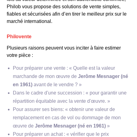
Philob vous propose des solutions de vente simples,
Réalisée en
1995
, cette grande fresque
fiables et sécurisées afin d’en tirer le meilleur prix sur le
murale dans l’est parisien est un hommage à
marché international.
l’art de rue, montrant son « Homme en
blanc » dans une composition qui mêle
Philovente
mouvement et sérénité.
« L’Homme en blanc sur la Grande Muraille
Plusieurs raisons peuvent vous inciter à faire estimer
de Chine »
: En
2004
, Mesnager a eu
votre pièce :
l’opportunité de peindre son célèbre
Pour préparer une vente : « Quelle est la valeur
personnage sur une portion de la Grande
Muraille, marquant un moment fort de sa
marchande de mon œuvre de
Jerôme Mesnager (né
carrière internationale.
en 1961)
avant de le vendre ? »
Dans le cadre d'une succession : « pour garantir une
répartition équitable avec la vente d'œuvre. »
Pour assurer ses biens: « obtenir une valeur de
remplacement en cas de vol ou dommage de mon
silhouettes blanches
œuvre de
Jerôme Mesnager (né en 1961)
»
Pour préparer un achat : « vérifier que le prix