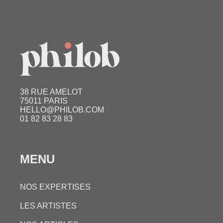
renom (comme la Grande Muraille) ont une
valeur plus élevée.
Authenticité et provenance
: Comme pour
toute œuvre d’art, un certificat d’authenticité
et une provenance claire sont essentiels pour
déterminer la valeur.
38 RUE AMELOT
75011 PARIS
HELLO@PHILOB.COM
01 82 83 28 83
MENU
NOS EXPERTISES
LES ARTISTES