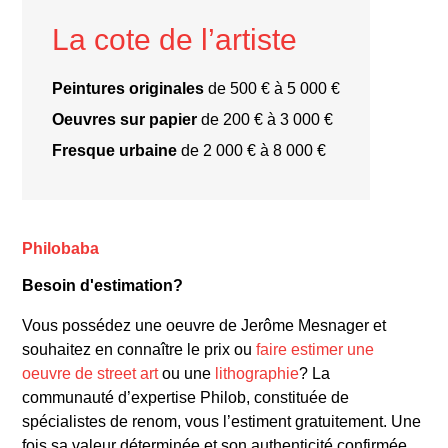
La cote de l’artiste
1983
l’Homme en blanc
Peintures originales
de 500 € à 5 000 €
Oeuvres sur papier
de 200 € à 3 000 €
Fresque urbaine
de 2 000 € à 8 000 €
« L’Homme en blanc »
(1983) : L’œuvre la
Philobaba
plus emblématique de Jerome Mesnager,
Besoin d'estimation?
cette silhouette peinte en blanc a été
déclinée sur des murs, des toiles, et d’autres
Vous possédez une oeuvre de Jerôme Mesnager et
supports. Ce personnage incarne la liberté, la
souhaitez en connaître le prix ou
faire estimer une
paix et l’espoir, et apparaît dans des endroits
oeuvre de street art
ou une
lithographie
? La
aussi divers que les rues de Paris, les
communauté d’expertise Philob, constituée de
spécialistes de renom, vous l’estiment gratuitement. Une
bâtiments abandonnés, ou des galeries d’art.
fois sa valeur déterminée et son authenticité confirmée,
« La Fresque de la rue de Ménilmontant »
: