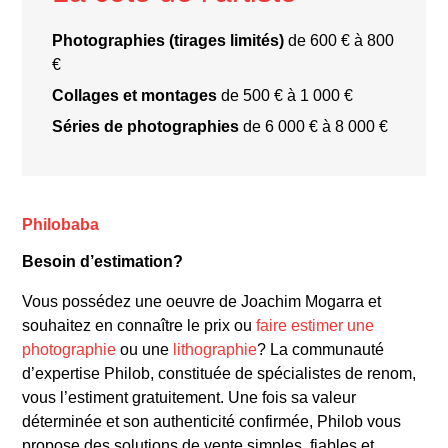
Photographies (tirages limités)
de 600 € à 800
€
Collages et montages
de 500 € à 1 000 €
Séries de photographies
de 6 000 € à 8 000 €
Le grand
verre tiré de la série « Les chefs-d’œuvre de l’art »
Philobaba
Besoin d’estimation?
La maison de
Vous possédez une oeuvre de Joachim Mogarra et
Madame Irma
souhaitez en connaître le prix ou
faire estimer une
photographie
ou une
lithographie
? La communauté
d’expertise Philob, constituée de spécialistes de renom,
vous l’estiment gratuitement. Une fois sa valeur
déterminée et son authenticité confirmée, Philob vous
propose des solutions de vente simples, fiables et