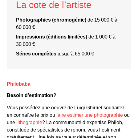
La cote de l’artiste
Photographies (chromogénie)
de 15 000 € à
Kodachrome
60 000 €
Impressions (éditions limitées)
de 1 000 € à
30 000 €
Séries complètes
jusqu’à 65 000 €
Kodachrome (1978)
: Cette série, réalisée
avec des impressions chromogéniques,
explore les paysages modernes italiens,
souvent dépeints sous un angle minimaliste.
Philobaba
Modena, 1973
: Ensemble d’images
photographiques explorant la ville de
Besoin d’estimation?
Modène, dans une série unique de 33
Vous possédez une oeuvre de Luigi Ghirriet souhaitez
impressions.
en connaître le prix ou
faire estimer une photographie
ou
Ile Rousse (1976)
: Une autre série de
une
lithographie
? La communauté d’expertise Philob,
photographies avec des scènes balnéaires et
constituée de spécialistes de renom, vous l’estiment
des compositions délicates, marquant sa
gratuitement. Une fois sa valeur déterminée et son