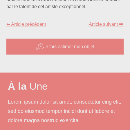
par le talent de cet artiste exceptionnel.
⬅ Article précédent
Article suivant ⮕
Je fais estimer mon objet
À la
Une
Lorem ipsum dolor sit amet, consectetur cing elit,
sed do eiusmod tempor incidi dunt ut labore et
dolore magna nostrud exercita