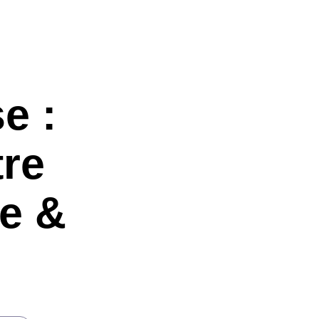
e :
tre
ie &