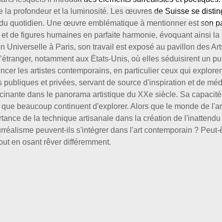
te la profondeur et la luminosité. Les œuvres de Suisse se distin
t du quotidien. Une œuvre emblématique à mentionner est son pa
t de figures humaines en parfaite harmonie, évoquant ainsi la 
 Universelle à Paris, son travail est exposé au pavillon des Arts 
’étranger, notamment aux États-Unis, où elles séduisirent un pu
er les artistes contemporains, en particulier ceux qui exploren
publiques et privées, servant de source d'inspiration et de méd
inante dans le panorama artistique du XXe siècle. Sa capacité
e que beaucoup continuent d'explorer. Alors que le monde de l'a
rtance de la technique artisanale dans la création de l'inatten
réalisme peuvent-ils s'intégrer dans l'art contemporain ? Peut-
tout en osant rêver différemment.