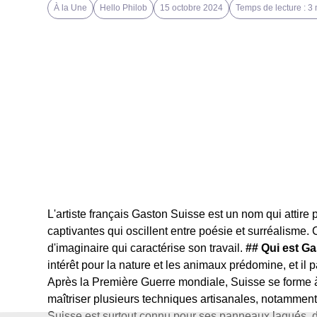
À la Une
Hello Philob
15 octobre 2024
Temps de lecture : 3
L'artiste français Gaston Suisse est un nom qui attire
captivantes qui oscillent entre poésie et surréalisme. C
d'imaginaire qui caractérise son travail.
## Qui est G
intérêt pour la nature et les animaux prédomine, et i
Après la Première Guerre mondiale, Suisse se forme à 
maîtriser plusieurs techniques artisanales, notamment
Suisse est surtout connu pour ses panneaux laqués, dans