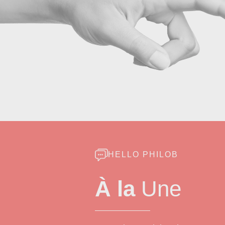
HELLO PHILOB
À la
Une