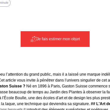
 minute
Je fais estimer mon objet
 peu l’attention du grand public, mais il a laissé une marque ind
et article vous invite à pénétrer dans l'univers singulier de cet a
aston Suisse ?
Né en 1896 à Paris, Gaston Suisse commence so
l passe beaucoup de temps au Jardin des Plantes à observer la f
l'École Boulle, une des écoles d'art et de design les plus prest
 la laque, une technique qui deviendra sa signature.
## L'Art d
 lesquels il introduit des éléments surréalistes et poétiques. La