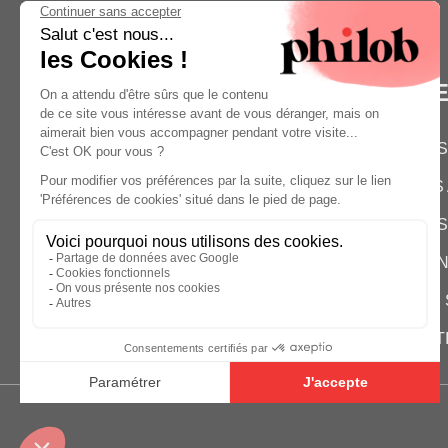
M
NOS
38 RUE AMELOT
LES
75011 PARIS
HELLO@PHILOB.COM
NOS
01 82 83 28 83
CON
QUI
EST