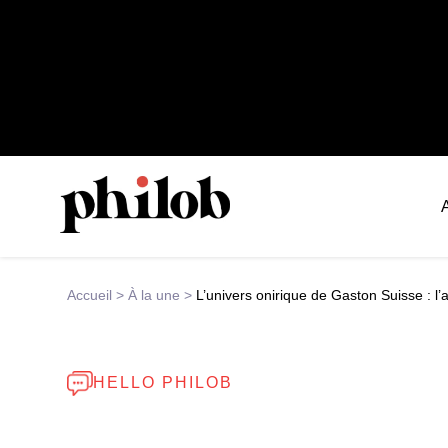
Accueil
>
À la une
>
L’univers onirique de Gaston Suisse : l’
HELLO PHILOB