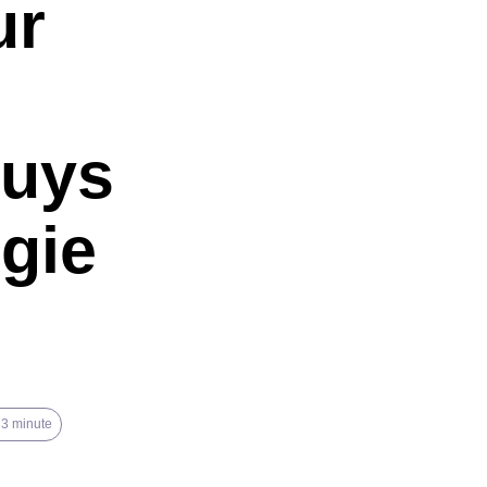
ur
Guys
lgie
 3 minute