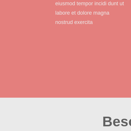
eiusmod tempor incidi dunt ut
labore et dolore magna
nostrud exercita
Bes