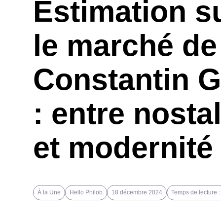
Estimation s
le marché de
Constantin 
: entre nosta
et modernité
À la Une
Hello Philob
18 décembre 2024
Temps de lecture :