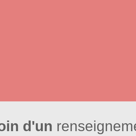
oin d'un
renseigneme