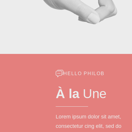
HELLO PHILOB
À la
Une
Lorem ipsum dolor sit amet,
consectetur cing elit, sed do