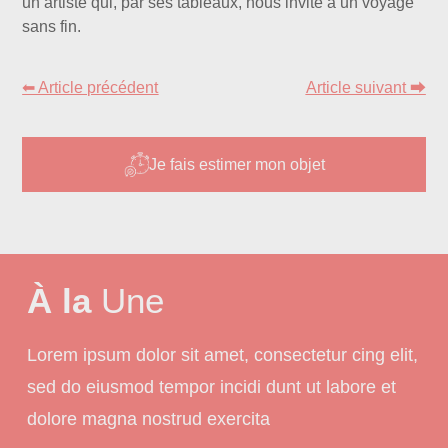
un artiste qui, par ses tableaux, nous invite à un voyage
sans fin.
⬅ Article précédent
Article suivant ⮕
Je fais estimer mon objet
À la
Une
Lorem ipsum dolor sit amet, consectetur cing elit,
sed do eiusmod tempor incidi dunt ut labore et
dolore magna nostrud exercita