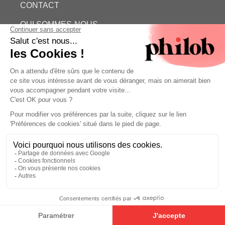
CONTACT
QUI SOMMES-NOUS
ESTIMATION GRATUITE
PHILOB
MENTIONS LÉGALES
CONDITIONS GÉNÉRALES DE VENTE (CGV)
©
- Philob
Estimation gratuite