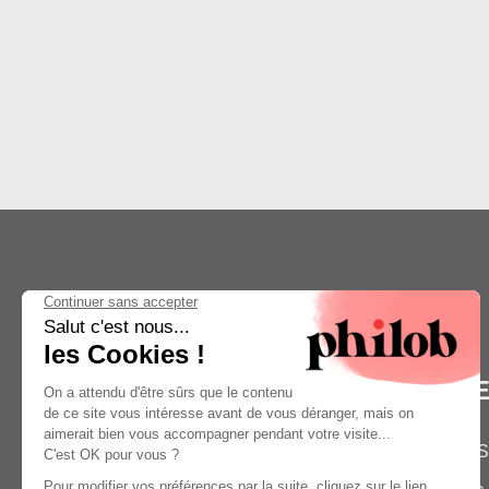
M
NOS
38 RUE AMELOT