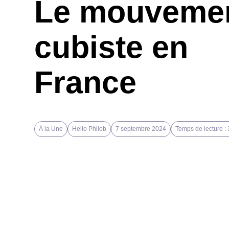
Le mouveme
cubiste en
France
À la Une
Hello Philob
7 septembre 2024
Temps de lecture :