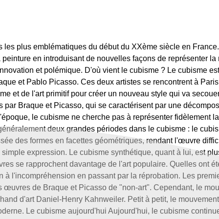
ues les plus emblématiques du début du XXème siècle en France
 peinture en introduisant de nouvelles façons de représenter la 
tre innovation et polémique. D'où vient le cubisme ? Le cubisme 
que et Pablo Picasso. Ces deux artistes se rencontrent à Paris
me et de l'art primitif pour créer un nouveau style qui va seco
s par Braque et Picasso, qui se caractérisent par une décompos
époque, le cubisme ne cherche pas à représenter fidèlement la r
ue généralement deux grandes périodes dans le cubisme : le cubi
ée des formes en facettes géométriques, rendant l'œuvre diffici
simple expression. Le cubisme synthétique, quant à lui, est plus
uvres se rapprochent davantage de l'art populaire. Quelles ont 
on à l'incompréhension en passant par la réprobation. Les premie
é les œuvres de Braque et Picasso de "non-art". Cependant, le m
chand d'art Daniel-Henry Kahnweiler. Petit à petit, le mouvement
moderne. Le cubisme aujourd'hui Aujourd'hui, le cubisme continue