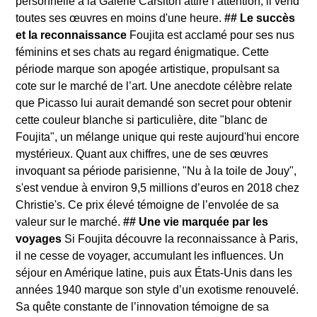
personnelle à la Galerie Carslton attire l’attention; il vend
toutes ses œuvres en moins d'une heure.
## Le succès
et la reconnaissance
Foujita est acclamé pour ses nus
féminins et ses chats au regard énigmatique. Cette
période marque son apogée artistique, propulsant sa
cote sur le marché de l’art. Une anecdote célèbre relate
que Picasso lui aurait demandé son secret pour obtenir
cette couleur blanche si particulière, dite "blanc de
Foujita", un mélange unique qui reste aujourd'hui encore
mystérieux. Quant aux chiffres, une de ses œuvres
invoquant sa période parisienne, "Nu à la toile de Jouy",
s'est vendue à environ 9,5 millions d’euros en 2018 chez
Christie's. Ce prix élevé témoigne de l’envolée de sa
valeur sur le marché.
## Une vie marquée par les
voyages
Si Foujita découvre la reconnaissance à Paris,
il ne cesse de voyager, accumulant les influences. Un
séjour en Amérique latine, puis aux États-Unis dans les
années 1940 marque son style d’un exotisme renouvelé.
Sa quête constante de l’innovation témoigne de sa