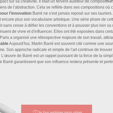
act sur sa créativité. Il était un fervent auditeur de composite
ens de l'abstraction. Cela se reflète dans ses compositions où
our l'innovation
Barré ne s'est jamais reposé sur ses lauriers.
t encore plus son vocabulaire artistique. Une série phare de cet
it sans cesse à défier les conventions et à pousser plus loin sa 
uent de vivre et d'influencer. Elles ont été exposées dans cert
aris a organisé une rétrospective majeure de son travail, atti
rable
Aujourd'hui, Martin Barré est souvent cité comme une sourc
 forme. Son approche radicale et simple de l'art continue de tro
el. L'œuvre de Barré est un rappel puissant de la force de la simp
de Barré garantissent que son influence restera présente et pert
Je fais estimer mon objet