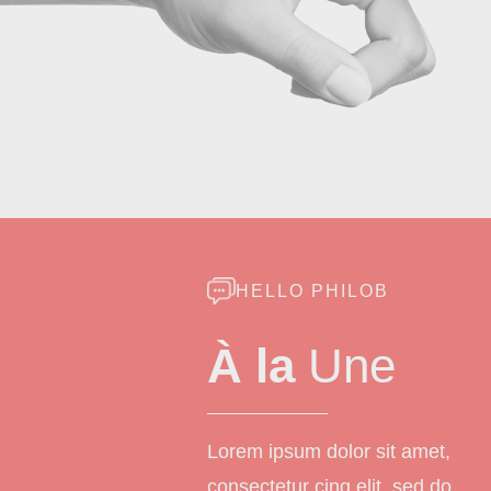
HELLO PHILOB
À la
Une
Lorem ipsum dolor sit amet,
consectetur cing elit, sed do