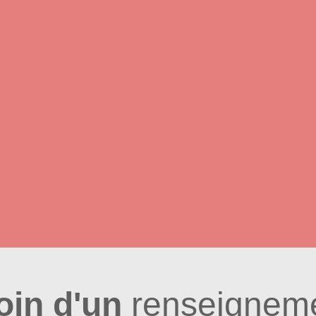
oin d'un
renseigneme