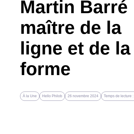
Martin Barré 
maître de la
ligne et de la
forme
À la Une
Hello Philob
26 novembre 2024
Temps de lecture :