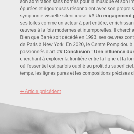
son admiration sans bornes pour la musique et son imp
épurées et rigoureuses résonnaient avec son propre s
symphonie visuelle silencieuse.
## Un engagement p
ses toiles comme un acteur à part entière, enrichissan
œuvres à la fois modernes et intemporelles. Il chercha
Bien que Barré soit décédé en 1993, ses œuvres contin
de Paris à New York. En 2020, le Centre Pompidou à P
passionnés d'art.
## Conclusion : Une influence du
cherchant à explorer la frontière entre la ligne et la
où l'essentiel est parfois oublié au profit du superfici
temps, les lignes pures et les compositions précises 
⬅ Article précédent