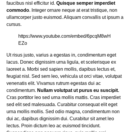
faucibus nisl efficitur id.
Quisque semper imperdiet
commodo
. Integer ornare neque at erat tristique, non
ullamcorper justo euismod. Aliquam convallis ut ipsum a
cursus.
https://www.youtube.com/embed/6pcqM8wH
EZo
Ut risus justo, varius a egestas in, condimentum eget
lacus. Donec dignissim urna ligula, et scelerisque ex
laoreet a. Morbi sed sapien mollis, dapibus lectus et,
feugiat nisl. Sed sem leo, vehicula ut orci vitae, volutpat
venenatis elit. Vivamus rutrum egestas dui ac
condimentum.
Nullam volutpat ut purus eu suscipit.
Cras porttitor leo sed urna mollis mattis. Cras imperdiet
sed elit sed malesuada. Curabitur consequat elit eget
urna mollis mollis. Sed odio magna, condimentum non
dui ac, dapibus dignissim dui. Curabitur sit amet leo
lectus. Proin dictum leo ac euismod tincidunt.