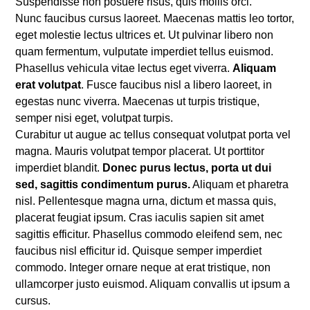
Suspendisse non posuere risus, quis mollis orci.
Nunc faucibus cursus laoreet. Maecenas mattis leo tortor,
eget molestie lectus ultrices et. Ut pulvinar libero non
quam fermentum, vulputate imperdiet tellus euismod.
Phasellus vehicula vitae lectus eget viverra.
Aliquam
erat volutpat
. Fusce faucibus nisl a libero laoreet, in
egestas nunc viverra. Maecenas ut turpis tristique,
semper nisi eget, volutpat turpis.
Curabitur ut augue ac tellus consequat volutpat porta vel
magna. Mauris volutpat tempor placerat. Ut porttitor
imperdiet blandit.
Donec purus lectus, porta ut dui
sed, sagittis condimentum purus.
Aliquam et pharetra
nisl. Pellentesque magna urna, dictum et massa quis,
placerat feugiat ipsum. Cras iaculis sapien sit amet
sagittis efficitur. Phasellus commodo eleifend sem, nec
faucibus nisl efficitur id. Quisque semper imperdiet
commodo. Integer ornare neque at erat tristique, non
ullamcorper justo euismod. Aliquam convallis ut ipsum a
cursus.