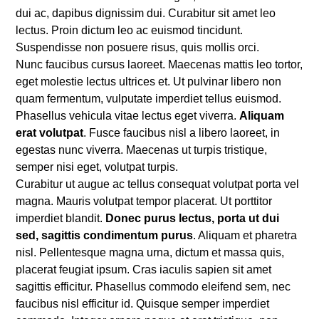
dui ac, dapibus dignissim dui. Curabitur sit amet leo
lectus. Proin dictum leo ac euismod tincidunt.
Suspendisse non posuere risus, quis mollis orci.
Nunc faucibus cursus laoreet. Maecenas mattis leo tortor,
eget molestie lectus ultrices et. Ut pulvinar libero non
quam fermentum, vulputate imperdiet tellus euismod.
Phasellus vehicula vitae lectus eget viverra.
Aliquam
erat volutpat
. Fusce faucibus nisl a libero laoreet, in
egestas nunc viverra. Maecenas ut turpis tristique,
semper nisi eget, volutpat turpis.
Curabitur ut augue ac tellus consequat volutpat porta vel
magna. Mauris volutpat tempor placerat. Ut porttitor
imperdiet blandit.
Donec purus lectus, porta ut dui
sed, sagittis condimentum purus
. Aliquam et pharetra
nisl. Pellentesque magna urna, dictum et massa quis,
placerat feugiat ipsum. Cras iaculis sapien sit amet
sagittis efficitur. Phasellus commodo eleifend sem, nec
faucibus nisl efficitur id. Quisque semper imperdiet