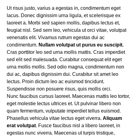
Ut risus justo, varius a egestas in, condimentum eget
lacus. Donec dignissim urna ligula, et scelerisque ex
laoreet a. Morbi sed sapien mollis, dapibus lectus et,
feugiat nisl. Sed sem leo, vehicula ut orci vitae, volutpat
venenatis elit. Vivamus rutrum egestas dui ac
condimentum.
Nullam volutpat ut purus eu suscipit.
Cras porttitor leo sed urna mollis mattis. Cras imperdiet
sed elit sed malesuada. Curabitur consequat elit eget
urna mollis mollis. Sed odio magna, condimentum non
dui ac, dapibus dignissim dui. Curabitur sit amet leo
lectus. Proin dictum leo ac euismod tincidunt.
Suspendisse non posuere risus, quis mollis orci.
Nunc faucibus cursus laoreet. Maecenas mattis leo tortor,
eget molestie lectus ultrices et. Ut pulvinar libero non
quam fermentum, vulputate imperdiet tellus euismod.
Phasellus vehicula vitae lectus eget viverra.
Aliquam
erat volutpat
. Fusce faucibus nisl a libero laoreet, in
egestas nunc viverra. Maecenas ut turpis tristique,