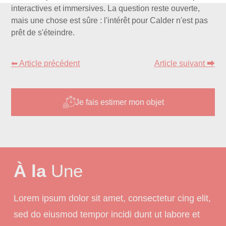
interactives et immersives. La question reste ouverte,
mais une chose est sûre : l'intérêt pour Calder n'est pas
prêt de s'éteindre.
⬅ Article précédent
Article suivant ⮕
Je fais estimer mon objet
À la
Une
Lorem ipsum dolor sit amet, consectetur cing elit,
sed do eiusmod tempor incidi dunt ut labore et