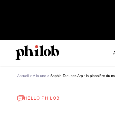
Accueil
>
À la une
>
Sophie Taeuber-Arp : la pionnière du m
HELLO PHILOB