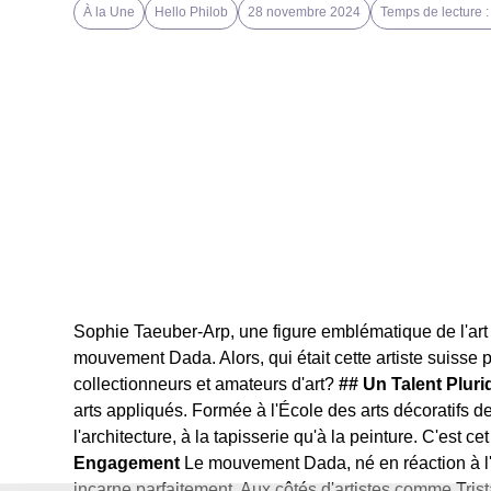
À la Une
Hello Philob
28 novembre 2024
Temps de lecture :
Sophie Taeuber-Arp, une figure emblématique de l'art
mouvement Dada. Alors, qui était cette artiste suisse 
collectionneurs et amateurs d'art?
## Un Talent Plurid
arts appliqués. Formée à l'École des arts décoratifs de
l'architecture, à la tapisserie qu'à la peinture. C'es
Engagement
Le mouvement Dada, né en réaction à l'
incarne parfaitement. Aux côtés d'artistes comme Tris