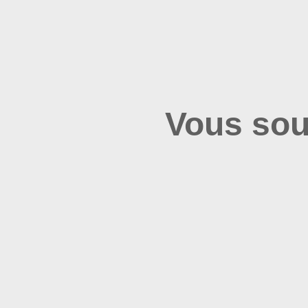
**Reconnaissance de l’œuvre**
Vous sou
**Critères d’estimation**