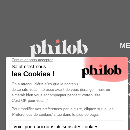
M
NOS
38 RUE AMELOT
LES
75011 PARIS
HELLO@PHILOB.COM
NOS
01 82 83 28 83
CON
QUI
EST