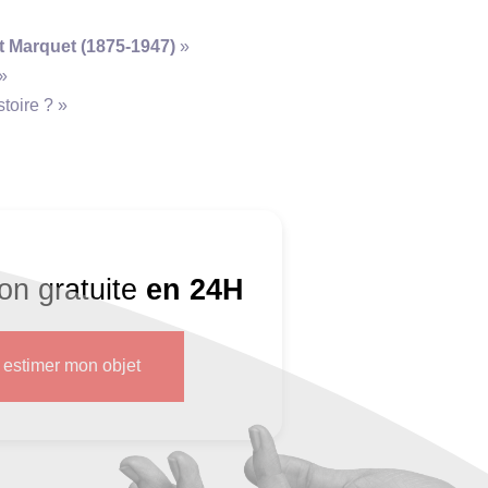
t Marquet (1875-1947)
»
»
stoire ? »
ion gratuite
en 24H
s estimer mon objet