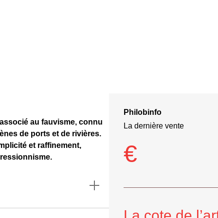
Philobinfo
s associé au fauvisme, connu
La dernière vente
es de ports et de rivières.
€
mplicité et raffinement,
mpressionnisme.
La cote de l’ar