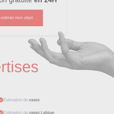
s estimer mon objet
rtises
Estimation de
vases
Estimation de
vases Lalique