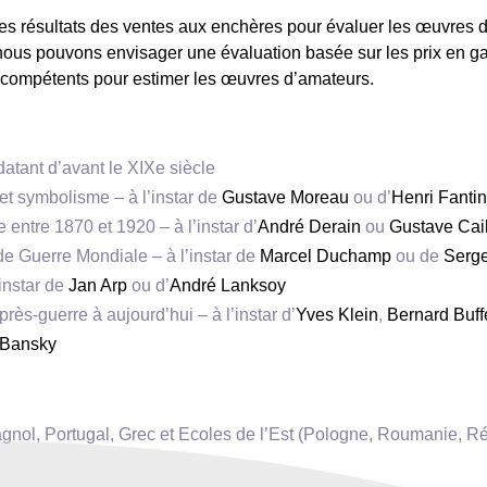
 résultats des ventes aux enchères pour évaluer les œuvres d’a
, nous pouvons envisager une évaluation basée sur les prix en g
compétents pour estimer les œuvres d’amateurs.
datant d’avant le XIXe siècle
et symbolisme – à l’instar de
Gustave Moreau
ou d’
Henri Fantin
 entre 1870 et 1920 – à l’instar d’
André Derain
ou
Gustave Cail
de Guerre Mondiale – à l’instar de
Marcel Duchamp
ou de
Serge
’instar de
Jan Arp
ou d’
André Lanksoy
rès-guerre à aujourd’hui – à l’instar d’
Yves Klein
,
Bernard Buff
Bansky
pagnol, Portugal, Grec et Ecoles de l’Est (Pologne, Roumanie, 