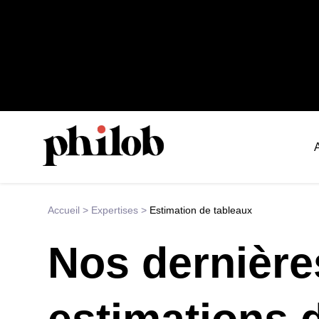
Accueil
>
Expertises
>
Estimation de tableaux
Nos dernière
estimations 