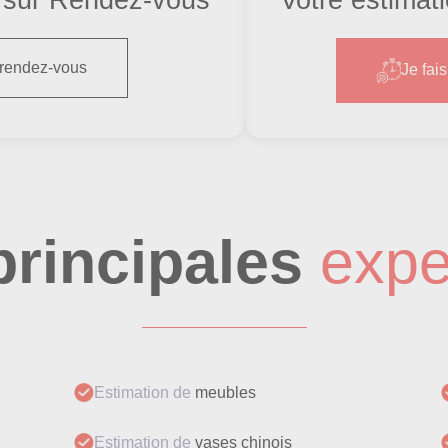
 rendez-vous
Je fai
principales
expe
Estimation de
meubles
Estimation de
vases chinois