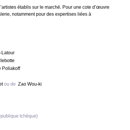
rtistes établis sur le marché. Pour une cote d’œuvre
alerie, notamment pour des expertises liées à
-Latour
lebotte
 Poliakoff
et
ou de
Zao Wou-ki
République tchèque)