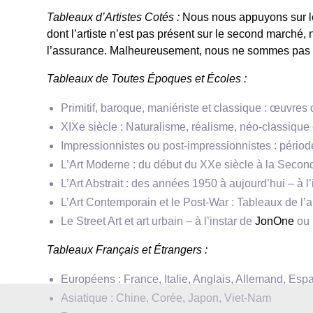
Tableaux d’Artistes Cotés :
Nous nous appuyons sur les
dont l’artiste n’est pas présent sur le second marché
l’assurance. Malheureusement, nous ne sommes pas 
Tableaux de Toutes Époques et Écoles :
Primitif, baroque, maniériste et classique : œuvres 
XIXe siècle : Naturalisme, réalisme, néo-classique 
Impressionnistes ou post-impressionnistes : période
L’Art Moderne : du début du XXe siècle à la Secon
L’Art Abstrait : des années 1950 à aujourd’hui – à l
L’Art Contemporain et le Post-War : Tableaux de l’ap
Le Street Art et art urbain – à l’instar de
JonOne
ou
Tableaux Français et Étrangers :
Européens : France, Italie, Anglais, Allemand, Es
Asiatique : Chine, Corée, Japon, Viet-Nam