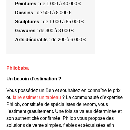
objets et à l’esthétique : dans sa vitrine, il accumule
Peintures :
de 1 000 à 40 000 €
de nombreux bibelots qu’il agence afin de créer un
Dessins :
de 500 à 8 000 €
ensemble harmonieux. Ouvert aux disciplines
Sculptures :
de 1 000 à 85 000 €
artistiques, le commerçant transforme peu à peu
Gravures :
de 300 à 3 000 €
son échoppe en véritable lieu de rencontre entre
créateurs.
En outre, c’est
dans ce lieu que se
Arts décoratifs :
de 200 à 6 000 €
croisent les principaux protagonistes de la future
école de Nice, au
premier
rang desquels le
sculpteur César, mais
également
Arman
et Martial
Raysse.
Philobaba
Ben est alors proche d’
Yves Klein
et trouve une
Un besoin d’estimation ?
forme d’épanouissement dans les préceptes du
Vous possédez un
Ben
et souhaitez en connaître le prix
Nouveau Réalisme, persuadé que l’art est fait pour
ou
faire estimer un tableau
? La communauté d’expertise
scandaliser, pour transgresser et toucher le public.
Philob, constituée de spécialistes de renom, vous
Développant un style très personnel, Benjamin
l’estiment gratuitement. Une fois sa valeur déterminée et
Vautier, avant de connaître le succès, s’inspire
son authenticité confirmée, Philob vous propose des
donc du Nouveau Réalisme, de Klein mais aussi
solutions de vente simples, fiables et sécurisées afin
de Marcel Duchamp et d
u caractère transgressif du