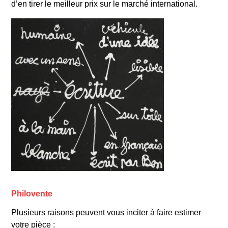
d’en tirer le meilleur prix sur le marché international.
mouvement
Dada.
Bien a
vant Andy Warhol,
Ben
déploie dans une
même œuvre une série de variations d’un même
motif de bananes ! En précurseur, Benjamin Vautier
crée des œuvres qui s’insèrent dans ce qu’il est
possible d’appeler le
mail art
, c’est-à-dire des
peintures composées majoritairement de textes en
écriture cursive. Dans les années 1950, porté par
son admiration pour Duchamp et son amour de la
musique de John Cage, Ben rejoint le mouvement
artistique Fluxus, avec lequel il réalise plusieurs
performances publiques.
En 1959, il crée la revue
Ben Dieu
. En 1960, il
réalise sa première performance personnelle avec
Rien et tou
t
, au premier étage de sa boutique
de
Philovente
disques.
Tout au long d
es années 1960, Ben
Plusieurs raisons peuvent vous inciter à faire estimer
approfondit sa démarche artistique et commence à
votre pièce :