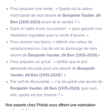
signer de multiples objets de la vie quotidienne
dans la perspective de rapprocher l’art de
Pour préparer une vente : « Quelle est la valeur
l’environnement direct de
l’individu. Pour lui, tout
marchande de mon œuvre de
Benjamin Vautier, dit
est art, et dans l’art, tout est possible ! C’est à cette
Ben (1935-2024)
avant de le vendre ? »
époque qu’il se fait le porte-drapeau de l’art
Dans le cadre d’une succession : « pour garantir une
attitude, et en 1965,
qu’
il installe une galerie d’art
répartition équitable avec la vente d’œuvre. »
dans son magasin
…
racheté
dix ans plus tard
par
Pour assurer ses biens: « obtenir une valeur de
le centre Pompidou !
remplacement en cas de vol ou dommage de mon
Dans les années 1980, après un séjour d’un an en
œuvre de
Benjamin Vautier, dit Ben (1935-2024)
»
Allemagne, à Berlin, Ben rencontre
Combas
,
Hervé
Pour préparer un achat : « vérifier que le prix
di Rosa, ainsi que Rémi Blanchard, qui se
demandé est juste pour une œuvre de
Benjamin
réunissent
au sein du groupe
Figuration
. Si Ben
Vautier, dit Ben (1935-2024)
? »
rencontre un certain succès par l’intermédiaire des
rencontres qu’il fait et des liens qu’il
tisse
dans le
Par soif de découverte: « J’ai récupéré une œuvre de
monde
de l’art
, il faut attendre toutefois 1987 pour
Benjamin Vautier, dit Ben (1935-2024)
, que vaut-
voir sa première exposition personnelle, au musée
elle, quelle est son histoire ? »
de Céret et à Toulouse.
Nos experts chez Philob vous offrent une estimation
Sa production des années 1990 se focalise surtout