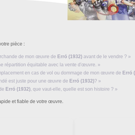
votre pièce :
 marchande de mon œuvre de
Erró (1932)
avant de le vendre ? »
e répartition équitable avec la vente d'œuvre. »
 remplacement en cas de vol ou dommage de mon œuvre de
Erró 
mandé est juste pour une œuvre de
Erró (1932)
? »
 de
Erró (1932)
, que vaut-elle, quelle est son histoire ? »
pide et fiable de votre œuvre.