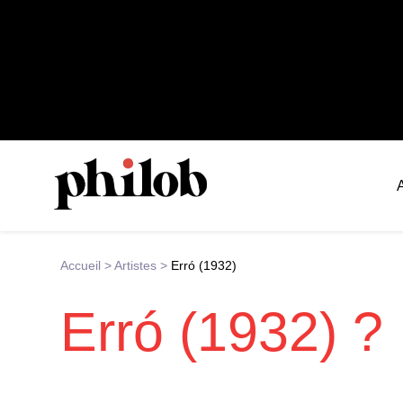
Accueil
>
Artistes
>
Erró (1932)
Erró (1932) ?