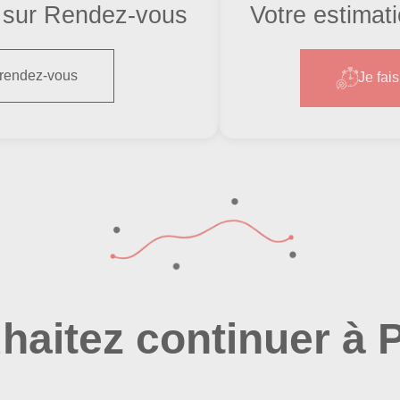
sur Rendez-vous
Votre estimat
gos
 rendez-vous
Je fai
haitez continuer à P