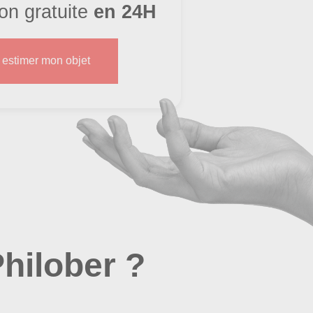
ion gratuite
en 24H
s estimer mon objet
hilober ?