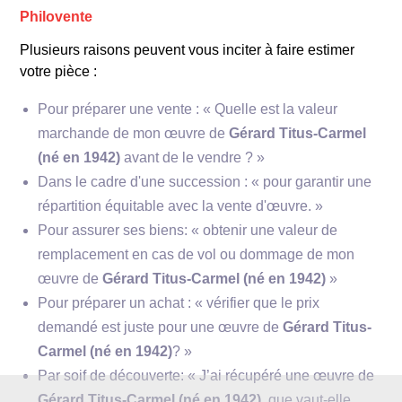
Philovente
Plusieurs raisons peuvent vous inciter à faire estimer
votre pièce :
Pour préparer une vente : « Quelle est la valeur
marchande de mon œuvre de
Gérard Titus-Carmel
(né en 1942)
avant de le vendre ? »
Dans le cadre d'une succession : « pour garantir une
Pierre
répartition équitable avec la vente d'œuvre. »
Soulages
Zao Wou-Ki
Pour assurer ses biens: « obtenir une valeur de
remplacement en cas de vol ou dommage de mon
œuvre de
Gérard Titus-Carmel (né en 1942)
»
Pour préparer un achat : « vérifier que le prix
demandé est juste pour une œuvre de
Gérard Titus-
Carmel (né en 1942)
? »
Par soif de découverte: « J’ai récupéré une œuvre de
Gérard Titus-Carmel (né en 1942)
, que vaut-elle,