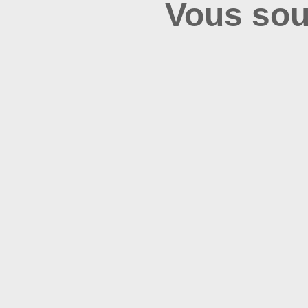
**Critères d’estimation**:
Vous sou