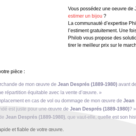
Vous possédez une oeuvre de Je
estimer un bijou
?
La communauté d’expertise Phil
l’estiment gratuitement. Une foi
Philob vous propose des solutio
tirer le meilleur prix sur le marc
votre pièce :
 marchande de mon œuvre de
Jean Després (1889-1980)
avant de
e répartition équitable avec la vente d’œuvre. »
 remplacement en cas de vol ou dommage de mon œuvre de
Jean 
mandé est juste pour une œuvre de
Jean Després (1889-1980)
? 
 de
Jean Després (1889-1980)
, que vaut-elle, quelle est son his
pide et fiable de votre œuvre.