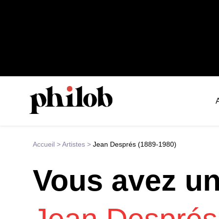
Accueil
>
Artistes
>
Jean Després (1889-1980)
Vous avez u
Jean Després