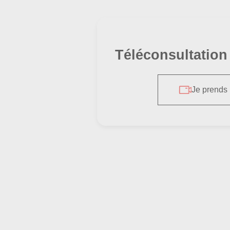
Téléconsultation
**Importance et influence**:
Je prends
**Reconnaissance de l’oeuvre**: