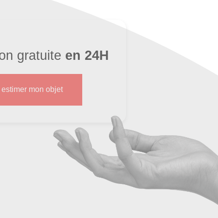
ion gratuite
en 24H
s estimer mon objet