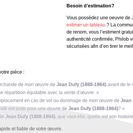
Besoin d'estimation?
Vous possédez une oeuvre de Je
estimer un tableau
? La communa
de renom, vous l’estiment gratu
authenticité confirmée, Philob 
 Moulin de la Galette »
sécurisées afin d’en tirer le mei
votre pièce :
 marchande de mon œuvre de
Jean Dufy (1888-1964)
avant de le 
e répartition équitable avec la vente d'œuvre. »
 remplacement en cas de vol ou dommage de mon œuvre de
Jean 
mandé est juste pour une œuvre de
Jean Dufy (1888-1964)
? »
 de
Jean Dufy (1888-1964)
, que vaut-elle, quelle est son histoir
pide et fiable de votre œuvre.