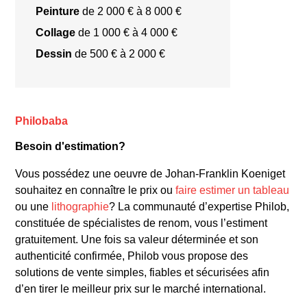
Peinture
de 2 000 € à 8 000 €
Collage
de 1 000 € à 4 000 €
Dessin
de 500 € à 2 000 €
« Ode à Prokofieff »
« Untitled »
Philobaba
Besoin d'estimation?
Musée d’Art Moderne de
Paris
National Museum of Modern Art de
Vous possédez une oeuvre de Johan-Franklin Koeniget
Tokyo
Seattle Art Museum
souhaitez en connaître le prix ou
faire estimer un tableau
ou une
lithographie
? La communauté d’expertise Philob,
constituée de spécialistes de renom, vous l’estiment
gratuitement. Une fois sa valeur déterminée et son
authenticité confirmée, Philob vous propose des
solutions de vente simples, fiables et sécurisées afin
d’en tirer le meilleur prix sur le marché international.