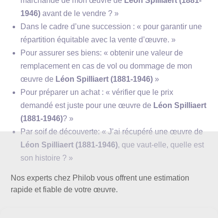
marchande de mon œuvre de
Léon Spilliaert (1881-
1946)
avant de le vendre ? »
Dans le cadre d’une succession : « pour garantir une
répartition équitable avec la vente d’œuvre. »
Pour assurer ses biens: « obtenir une valeur de
remplacement en cas de vol ou dommage de mon
« Jusqu’à présent ma
œuvre de
Léon Spilliaert (1881-1946)
»
vie s’est passée, seule et triste, avec un immense
Pour préparer un achat : « vérifier que le prix
froid autour de moi ».
demandé est juste pour une œuvre de
Léon Spilliaert
(1881-1946)
? »
Par soif de découverte: « J’ai récupéré une œuvre de
Léon Spilliaert (1881-1946)
, que vaut-elle, quelle est
son histoire ? »
Indépendants
Nos experts chez Philob vous offrent une estimation
Sillon
rapide et fiable de votre œuvre.