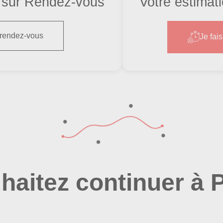
sur Rendez-vous
Votre estimat
 rendez-vous
Je fai
haitez continuer à P