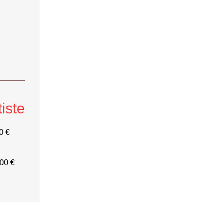
tiste
0 €
00 €