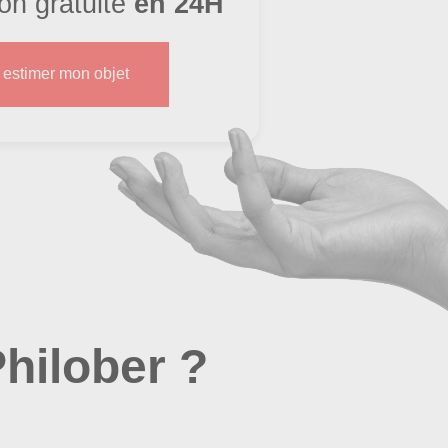
ion gratuite
en 24H
s estimer mon objet
hilober ?