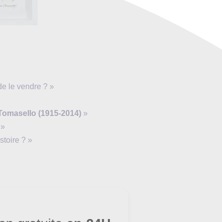
e le vendre ? »
Tomasello (1915-2014)
»
 »
stoire ? »