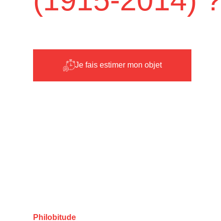
Je fais estimer mon objet
Philobitude