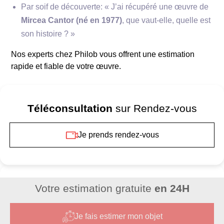
Par soif de découverte: « J’ai récupéré une œuvre de
Mircea Cantor (né en 1977)
, que vaut-elle, quelle est
son histoire ? »
Nos experts chez Philob vous offrent une estimation
rapide et fiable de votre œuvre.
Téléconsultation
sur Rendez-vous
**Reconnaissance de l’oeuvre**
Je prends rendez-vous
Votre estimation gratuite
en 24H
**Critères d’estimation**
Je fais estimer mon objet