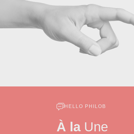
HELLO PHILOB
À la
Une