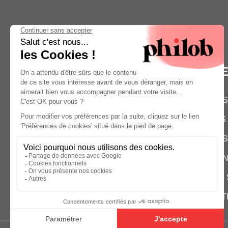
M
NOS
38 RUE AMELOT
LES
75011 PARIS
HELLO@PHILOB.COM
NOS
01 82 83 28 83
CON
QUI
EST