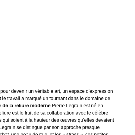
é pour devenir un véritable art, un espace d'expression
nt le travail a marqué un tournant dans le domaine de
r de la reliure moderne
Pierre Legrain est né en
iure est le fruit de sa collaboration avec le célèbre
s qui soient à la hauteur des œuvres qu'elles devaient
Legrain se distingue par son approche presque
hat, une peau de raie, et les « strass », ces petites