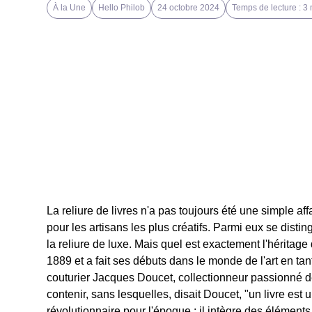
À la Une
Hello Philob
24 octobre 2024
Temps de lecture : 3
La reliure de livres n'a pas toujours été une simple af
pour les artisans les plus créatifs. Parmi eux se dist
la reliure de luxe. Mais quel est exactement l'héritage 
1889 et a fait ses débuts dans le monde de l'art en tant
couturier Jacques Doucet, collectionneur passionné de 
contenir, sans lesquelles, disait Doucet, "un livre est
révolutionnaire pour l'époque : il intègre des éléments