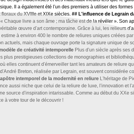
lassique. Il a également été l'un des premiers à utiliser des for
t floraux du XVIIIe et XIXe siècles.
## L'influence de Legrain d
 Chaque livre a son âme ; ma tâche est de la révéler ». Son app
éritable œuvre d'art contemporaine. Grâce à lui, les relieurs d'
 estime à environ 400 le nombre de reliures uniques créées par 
actuels, mais chaque ouvrage porte la signature unique de son 
modèle de créativité intemporelle
Plus d'un siècle après ses d
s plus prestigieuses collections de monographies et bibliothèq
ù elles continuent d'émerveiller tant les amateurs de reliure qu
te d'André Breton, réalisée par Legrain, est souvent considérée 
'apôtre intemporel de la modernité en reliure
L'héritage de Pi
 aussi niche que celui de la reliure de luxe, l'innovation et 
 une source d'inspiration intarissable. Comme au début du XXe si
e à votre tour de le découvrir !