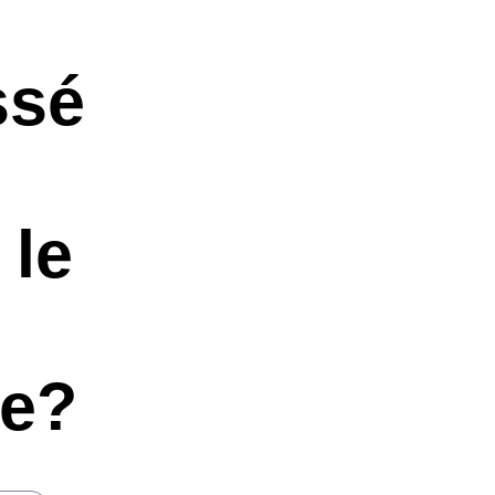
ssé
 le
xe?