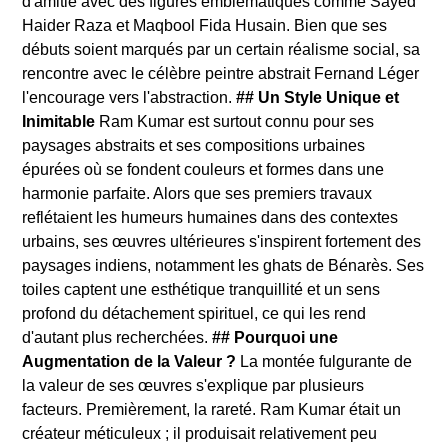
d'amitié avec des figures emblématiques comme Sayed
Haider Raza et Maqbool Fida Husain. Bien que ses
débuts soient marqués par un certain réalisme social, sa
rencontre avec le célèbre peintre abstrait Fernand Léger
l'encourage vers l'abstraction.
## Un Style Unique et
Inimitable
Ram Kumar est surtout connu pour ses
paysages abstraits et ses compositions urbaines
épurées où se fondent couleurs et formes dans une
harmonie parfaite. Alors que ses premiers travaux
reflétaient les humeurs humaines dans des contextes
urbains, ses œuvres ultérieures s'inspirent fortement des
paysages indiens, notamment les ghats de Bénarès. Ses
toiles captent une esthétique tranquillité et un sens
profond du détachement spirituel, ce qui les rend
d'autant plus recherchées.
## Pourquoi une
Augmentation de la Valeur ?
La montée fulgurante de
la valeur de ses œuvres s'explique par plusieurs
facteurs. Premièrement, la rareté. Ram Kumar était un
créateur méticuleux ; il produisait relativement peu