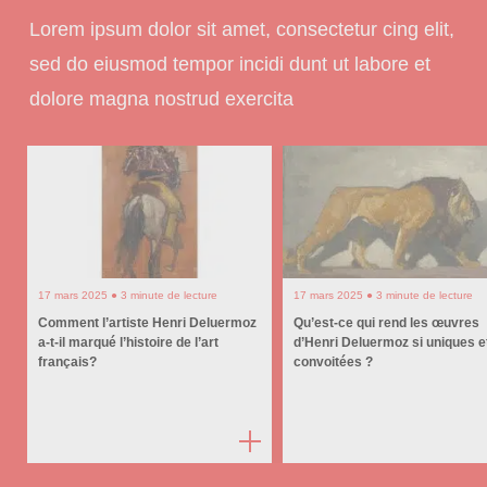
Lorem ipsum dolor sit amet, consectetur cing elit,
sed do eiusmod tempor incidi dunt ut labore et
dolore magna nostrud exercita
17 mars 2025 ● 3 minute de lecture
17 mars 2025 ● 3 minute de lecture
Comment l’artiste Henri Deluermoz
Qu’est-ce qui rend les œuvres
a-t-il marqué l’histoire de l’art
d’Henri Deluermoz si uniques e
français?
convoitées ?