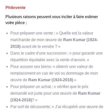
couleurs terreuses.
Philovente
Untitled (1970)
: Une œuvre abstraite
représentative de ses paysages spirituels,
Plusieurs raisons peuvent vous inciter à faire estimer
marquée par des teintes subtiles et une
votre pièce :
composition équilibrée.
Cityscape (1950s)
: Une représentation
Pour préparer une vente : « Quelle est la valeur
figurative de la vie urbaine en Inde, qui mêle
marchande de mon œuvre de
Ram Kumar (1924-
modernité et chaos.
2018)
avant de le vendre ? »
Dans le cadre d'une succession : « pour garantir une
répartition équitable avec la vente d'œuvre. »
Musée National
Pour assurer ses biens: « obtenir une valeur de
d’Art Moderne à New Delhi
remplacement en cas de vol ou dommage de mon
œuvre de
Ram Kumar (1924-2018)
»
Style et techniques
Pour préparer un achat : « vérifier que le prix
demandé est juste pour une œuvre de
Ram Kumar
(1924-2018)
? »
Par soif de découverte: « J’ai récupéré une œuvre de