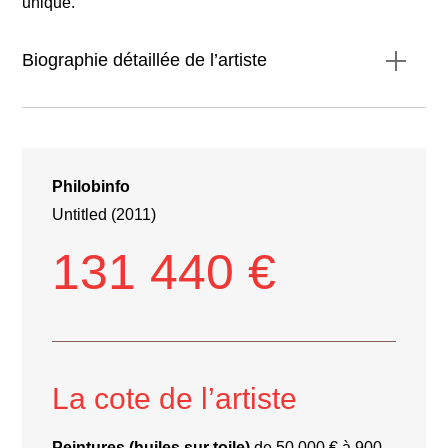
unique.
Biographie détaillée de l’artiste
Biographie détaillée de l’artiste
23 septembre 1924 à Shimla
Philobinfo
Untitled (2011)
131 440 €
Fernand Léger
André Lhote
La cote de l’artiste
Progressive Artists’ Group
Peintures (huiles sur toile)
de 50 000 € à 900