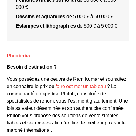
M.F. Husain
S.H. Raza
Tyeb
000 €
Mehta
Dessins et aquarelles
de 5 000 € à 50 000 €
Estampes et lithographies
de 500 € à 5 000 €
Varanasi
Philobaba
Besoin d'estimation ?
Vous possédez une oeuvre de Ram Kumar et souhaitez
en connaître le prix ou
faire estimer un tableau
? La
communauté d’expertise Philob, constituée de
Varanasi Series (1960s)
: Une série
spécialistes de renom, vous l’estiment gratuitement. Une
emblématique de peintures abstraites
fois sa valeur déterminée et son authenticité confirmée,
inspirées par la ville sainte de Varanasi. Les
Philob vous propose des solutions de vente simples,
fiables et sécurisées afin d’en tirer le meilleur prix sur le
œuvres capturent l’atmosphère mystique de
marché international.
la ville avec des formes épurées et des