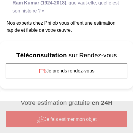
Ram Kumar (1924-2018)
, que vaut-elle, quelle est
son histoire ? »
Nos experts chez Philob vous offrent une estimation
rapide et fiable de votre œuvre.
Des coups de pinceau fluides et expressifs.
Téléconsultation
sur Rendez-vous
Une utilisation experte des textures pour
évoquer profondeur et mouvement.
Je prends rendez-vous
Une palette inspirée par les paysages
naturels et spirituels.
Courant artistique
Votre estimation gratuite
en 24H
Je fais estimer mon objet
abstraction lyrique